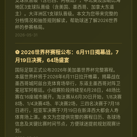
支球队晋级（含巴西、阿根廷），中北美及加勒比海
地区3支球队晋级（含美国、墨西哥、加拿大东道
主）。大洋洲区1支球队晋级。本文为您带来完整的
分档情况和抽签规则解读，帮助球迷了解2026世界
杯的参赛格局。
2026-05-31
⚽ 2026世界杯赛程公布：6月11日揭幕战，7
月19日决赛，64场盛宴
国际足联正式公布2026年美加墨世界杯完整赛程。
本届世界杯将于2026年6月11日拉开帷幕，揭幕战在
墨西哥城阿兹台克体育场举行，东道主墨西哥对阵卫
冕冠军阿根廷。小组赛阶段持续至6月28日，48场比
赛在16座城市展开。淘汰赛从6月30日开始，1/8决赛
8场、1/4决赛4场、半决赛2场，三四名决赛于7月18
日进行，冠亚军决赛于7月19日在新泽西大都会人寿
体育场上演。本文为您提供完整的赛程日历、各球场
信息及关键比赛时间节点，方便球迷提前规划观赛计
划。