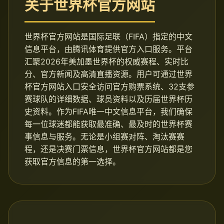
关于世界杯官方网站
世界杯官方网站是国际足联（FIFA）指定的中文
信息平台，由腾讯体育提供官方入口服务。平台
汇聚2026年美加墨世界杯的权威赛程、实时比
分、官方新闻及高清直播资源。用户可通过世界
杯官方网站入口安全访问官方购票系统、32支参
赛球队的详细数据、球员资料以及历届世界杯历
史资料。作为FIFA唯一中文信息平台，我们确保
每一位球迷都能获取最准确、最及时的世界杯赛
事信息与服务。无论是小组赛对阵、淘汰赛赛
程，还是决赛门票信息，世界杯官方网站都是您
获取官方信息的第一选择。