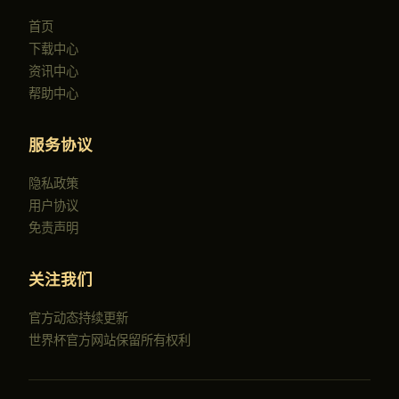
首页
下载中心
资讯中心
帮助中心
服务协议
隐私政策
用户协议
免责声明
关注我们
官方动态持续更新
世界杯官方网站保留所有权利