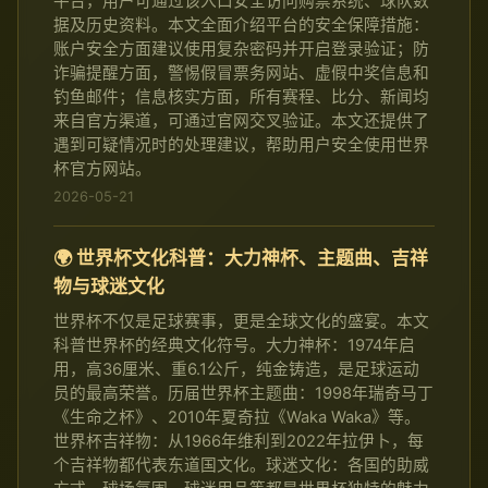
平台，用户可通过该入口安全访问购票系统、球队数
据及历史资料。本文全面介绍平台的安全保障措施：
账户安全方面建议使用复杂密码并开启登录验证；防
诈骗提醒方面，警惕假冒票务网站、虚假中奖信息和
钓鱼邮件；信息核实方面，所有赛程、比分、新闻均
来自官方渠道，可通过官网交叉验证。本文还提供了
遇到可疑情况时的处理建议，帮助用户安全使用世界
杯官方网站。
2026-05-21
🌍 世界杯文化科普：大力神杯、主题曲、吉祥
物与球迷文化
世界杯不仅是足球赛事，更是全球文化的盛宴。本文
科普世界杯的经典文化符号。大力神杯：1974年启
用，高36厘米、重6.1公斤，纯金铸造，是足球运动
员的最高荣誉。历届世界杯主题曲：1998年瑞奇马丁
《生命之杯》、2010年夏奇拉《Waka Waka》等。
世界杯吉祥物：从1966年维利到2022年拉伊卜，每
个吉祥物都代表东道国文化。球迷文化：各国的助威