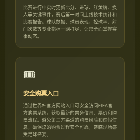
比赛进行中实时更新比分、进球、红黄牌、换
人等关键事件，赛后第一时间上线技术统计和
比赛报告。球队数据、球员表现、控球率、射
门次数等专业指标一网打尽，让您全面掌握赛
事动态。
🎟️
安全购票入口
通过世界杯官方网站入口可安全访问FIFA官
方购票系统，获取最新的票务信息、票价和购
票流程。避免第三方渠道的购票风险和虚假信
息，确保您的购票过程安全可靠，亲临现场感
受足球盛宴。