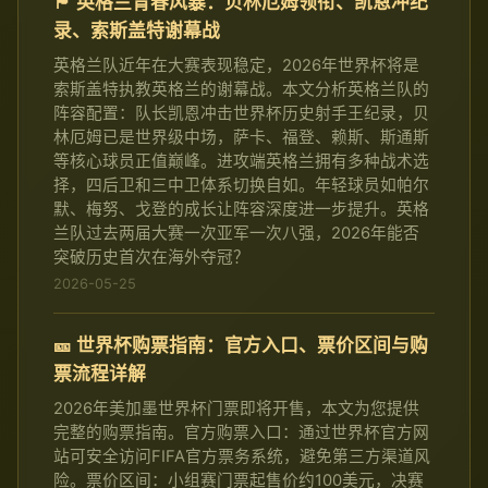
🏴󠁧󠁢󠁥󠁮󠁧󠁿 英格兰青春风暴：贝林厄姆领衔、凯恩冲纪
录、索斯盖特谢幕战
英格兰队近年在大赛表现稳定，2026年世界杯将是
索斯盖特执教英格兰的谢幕战。本文分析英格兰队的
阵容配置：队长凯恩冲击世界杯历史射手王纪录，贝
林厄姆已是世界级中场，萨卡、福登、赖斯、斯通斯
等核心球员正值巅峰。进攻端英格兰拥有多种战术选
择，四后卫和三中卫体系切换自如。年轻球员如帕尔
默、梅努、戈登的成长让阵容深度进一步提升。英格
兰队过去两届大赛一次亚军一次八强，2026年能否
突破历史首次在海外夺冠？
2026-05-25
🎫 世界杯购票指南：官方入口、票价区间与购
票流程详解
2026年美加墨世界杯门票即将开售，本文为您提供
完整的购票指南。官方购票入口：通过世界杯官方网
站可安全访问FIFA官方票务系统，避免第三方渠道风
险。票价区间：小组赛门票起售价约100美元，决赛