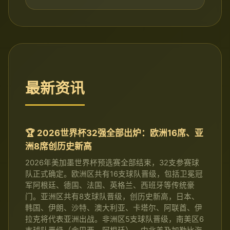
最新资讯
🏆 2026世界杯32强全部出炉：欧洲16席、亚
洲8席创历史新高
2026年美加墨世界杯预选赛全部结束，32支参赛球
队正式确定。欧洲区共有16支球队晋级，包括卫冕冠
军阿根廷、德国、法国、英格兰、西班牙等传统豪
门。亚洲区共有8支球队晋级，创历史新高，日本、
韩国、伊朗、沙特、澳大利亚、卡塔尔、阿联酋、伊
拉克将代表亚洲出战。非洲区5支球队晋级，南美区6