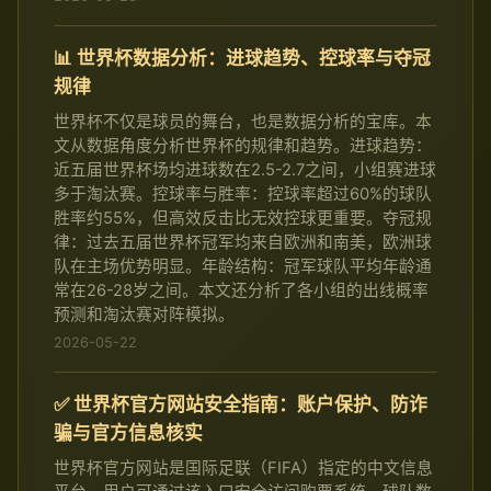
📊 世界杯数据分析：进球趋势、控球率与夺冠
规律
世界杯不仅是球员的舞台，也是数据分析的宝库。本
文从数据角度分析世界杯的规律和趋势。进球趋势：
近五届世界杯场均进球数在2.5-2.7之间，小组赛进球
多于淘汰赛。控球率与胜率：控球率超过60%的球队
胜率约55%，但高效反击比无效控球更重要。夺冠规
律：过去五届世界杯冠军均来自欧洲和南美，欧洲球
队在主场优势明显。年龄结构：冠军球队平均年龄通
常在26-28岁之间。本文还分析了各小组的出线概率
预测和淘汰赛对阵模拟。
2026-05-22
✅ 世界杯官方网站安全指南：账户保护、防诈
骗与官方信息核实
世界杯官方网站是国际足联（FIFA）指定的中文信息